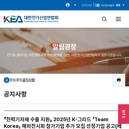
인트라넷
KR
Language ·
검
전
색
체
창
메
열
뉴
기
열
기
알림광장
전기로 열어가는 국민행복세상 '혁신플랫폼' 실현. 대한전기산업연합회가 앞장서겠습니다.
알림광장
공지사항
홈
인
쇄
공지사항
SITE
『전력기자재 수출 지원』 2025년 K-그리드 「Team
Korea」 해외전시회 참가기업 추가 모집 선정기업 공고(베