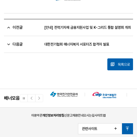
이전글
[안내] 전력기자재 금융지원사업 및 K-그리드 통합 설명회 개최
다음글
대한전기협회 에너지복지 서포터즈 합격자 발표
목록으로
배너모음
일
이
다
시
전
음
정
배
배
지
너
너
이용약관
개인정보처리방침
신문고
채용안내
오시는길
사이트맵
관련사이트
열
맨
기
위