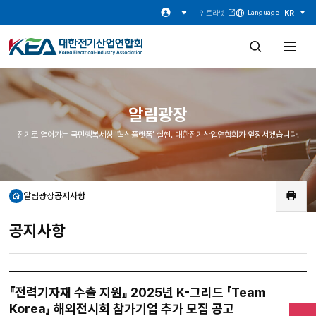
인트라넷
KR
Language ·
검
전
색
체
창
메
열
뉴
기
열
기
알림광장
전기로 열어가는 국민행복세상 '혁신플랫폼' 실현. 대한전기산업연합회가 앞장서겠습니다.
알림광장
공지사항
홈
인
쇄
공지사항
『전력기자재 수출 지원』 2025년 K-그리드 「Team
Korea」 해외전시회 참가기업 추가 모집 공고