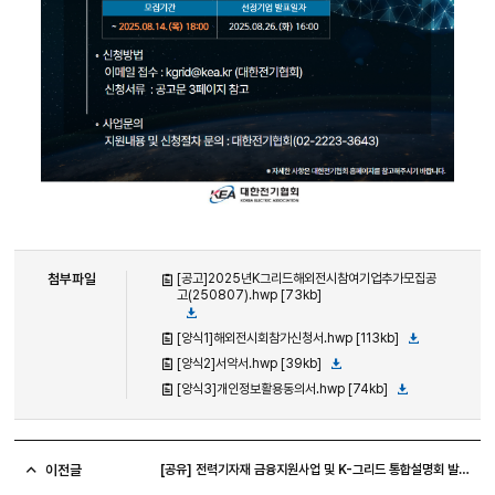
첨부파일
[공고]2025년K그리드해외전시참여기업추가모집공
고(250807).hwp [73kb]
[양식1]해외전시회참가신청서.hwp [113kb]
[양식2]서약서.hwp [39kb]
[양식3]개인정보활용동의서.hwp [74kb]
이전글
[공유] 전력기자재 금융지원사업 및 K-그리드 통합설명회 발표자료