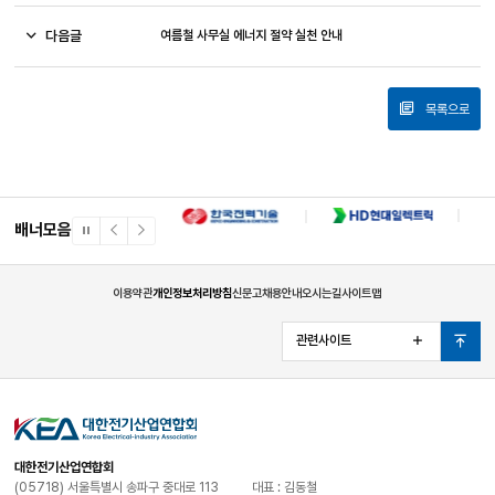
다음글
여름철 사무실 에너지 절약 실천 안내
목록으로
배너모음
일
이
다
시
전
음
정
배
배
지
너
너
이용약관
개인정보처리방침
신문고
채용안내
오시는길
사이트맵
관련사이트
열
맨
기
위
로
대한전기산업연합회
(05718) 서울특별시 송파구 중대로 113
대표 : 김동철