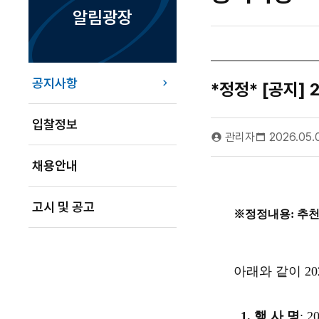
알림광장
공지사항
*정정* [공지]
입찰정보
관리자
2026.05.
채용안내
고시 및 공고
※정정내용: 추
아래와 같이
20
1.
행 사 명
: 2