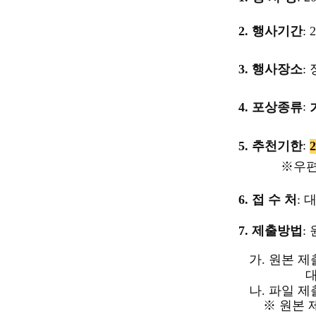
2.
행사기간
: 
3.
행사장소
:
:
4.
포상종류
:
5.
추천기한
※
우편
6.
접 수 처
:
7.
제출방법
:
가
.
원본 제
대한전
나
.
파일 제
※
원본 