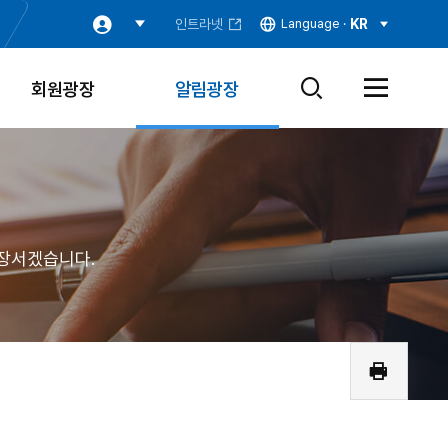
인트라넷
Language ·
KR
회원광장
알림광장
검
전
색
체
창
메
열
뉴
기
열
기
장서겠습니다.
인
쇄