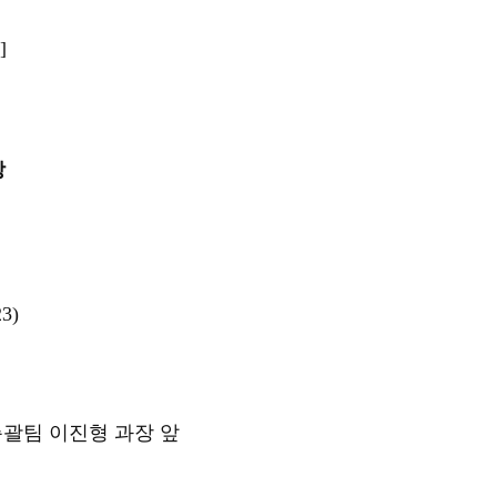
)]
창
3)
괄팀 이진형 과장 앞