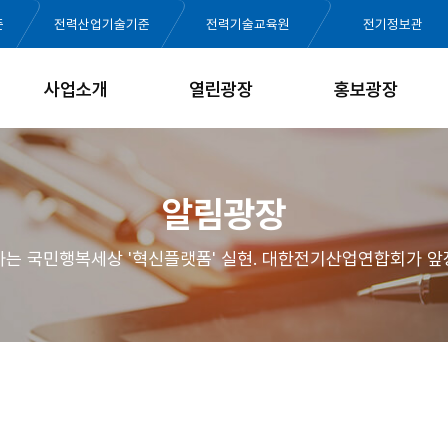
준
전력산업기술기준
전력기술교육원
전기정보관
사업소개
열린광장
홍보광장
알림광장
가는 국민행복세상 '혁신플랫폼' 실현. 대한전기산업연합회가 앞