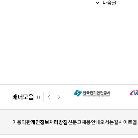
다음글
배너모음
일
이
다
시
전
음
정
배
배
지
너
너
이용약관
개인정보처리방침
신문고
채용안내
오시는길
사이트맵