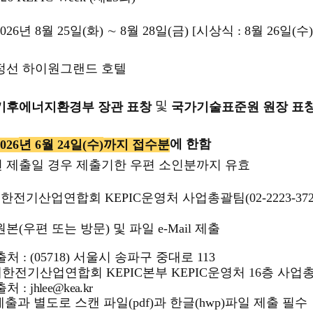
2026
년 8
월
25일
(화
)
∼
8
월
28
일
(
금
) [
시상식
: 8
월
26
일
(
수
 정선 하이원그랜드 호텔
및
기후에너지환경부 장관 표창
국가기술표준원 원장 표
에 한함
년
6
월 24
일
(
수
)
2026
까지 접수분
 제출일 경우 제출기한 우편 소인분까지 유효
대한전기산업연합회
KEPIC
운영처 사업총괄팀(02-2223-372
원본
(
우편 또는 방문
)
및 파일
e-Mail
제출
출처
: (05718)
서울시 송파구 중대로
113
기산업연합회
KEPIC
본부
KEPIC
운영처
16
층
사업총
출처
:
jhlee@kea.kr
제출과 별도로 스캔 파일
(pdf)
과 한글
(hwp)
파일 제출 필수