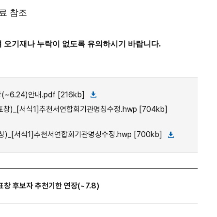
료 참조
여 오기재나 누락이 없도록 유의하시기 바랍니다.
24)안내.pdf [216kb]
창)_[서식1]추천서연합회기관명칭수정.hwp [704kb]
)_[서식1]추천서연합회기관명칭수정.hwp [700kb]
표창 후보자 추천기한 연장(~7.8)