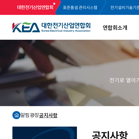
대한전기산업연합회
표준품셈 관리시스템
전기설비기술기
연합회소개
전기로 열어
알림광장
공지사항
홈
공지사항