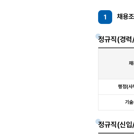
채용조
1
정규직(경력
정
규
직
채
(경
력/5
직
정규직(경력/5직급
행정(사
급)
기술
정규직(신입