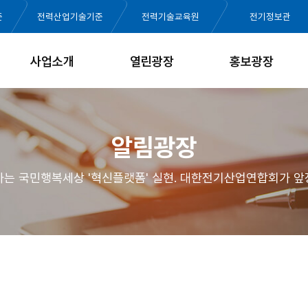
준
전력산업기술기준
전력기술교육원
전기정보관
사업소개
열린광장
홍보광장
알림광장
가는 국민행복세상 '혁신플랫폼' 실현. 대한전기산업연합회가 앞