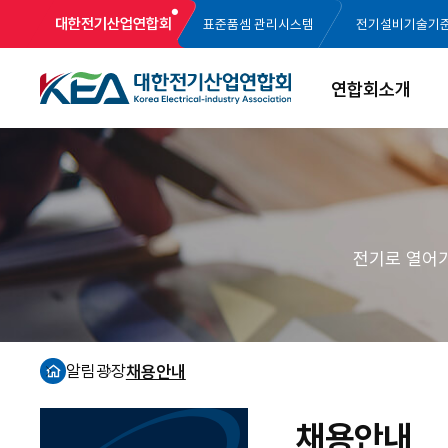
대한전기산업연합회
표준품셈 관리시스템
전기설비기술기
연합회소개
전기로 열어
알림광장
채용안내
홈
채용안내