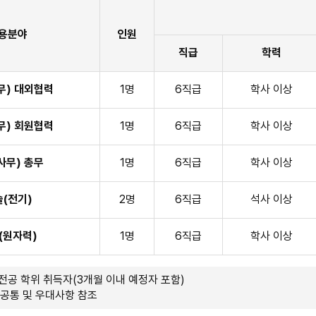
용분야
인원
직급
학력
)
무) 대외협력
1명
6직급
학사 이상
무) 회원협력
1명
6직급
학사 이상
사무) 총무
1명
6직급
학사 이상
(전기)
2명
6직급
석사 이상
(원자력)
1명
6직급
학사 이상
전공 학위 취득자(3개월 이내 예정자 포함)
 공통 및 우대사항 참조