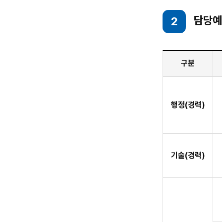
담당예
2
담
구분
당
예
담당예정직무
정
직
행정(경력)
무
기술(경력)