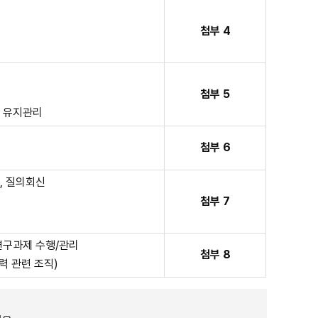
첨부 4
행
첨부 5
및 유지관리
영
첨부 6
, 질의회신
첨부 7
연구과제 수행/관리
첨부 8
력 관련 조직)