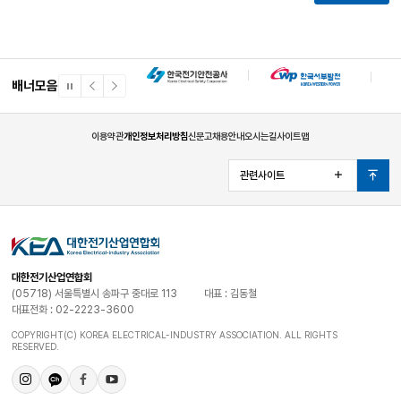
배너모음
일
이
다
시
전
음
정
배
배
지
너
너
이용약관
개인정보처리방침
신문고
채용안내
오시는길
사이트맵
관련사이트
열
맨
기
위
로
대한전기산업연합회
(05718) 서울특별시 송파구 중대로 113
대표 : 김동철
대표전화 : 02-2223-3600
COPYRIGHT(C) KOREA ELECTRICAL-INDUSTRY ASSOCIATION. ALL RIGHTS
RESERVED.
인
카
페
유
스
카
이
튜