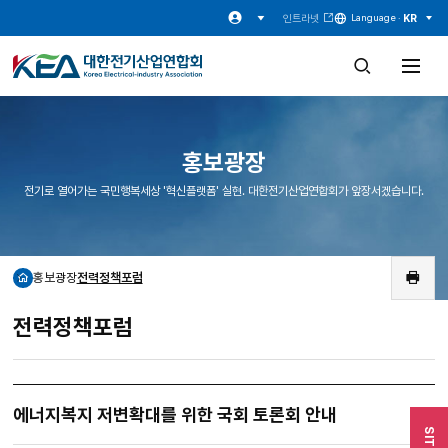
인트라넷
KR
Language ·
검
전
색
체
창
메
열
뉴
기
열
기
홍보광장
전기로 열어가는 국민행복세상 '혁신플랫폼' 실현. 대한전기산업연합회가 앞장서겠습니다.
홍보광장
전력정책포럼
홈
인
쇄
전력정책포럼
에너지복지 저변확대를 위한 국회 토론회 안내
SITE