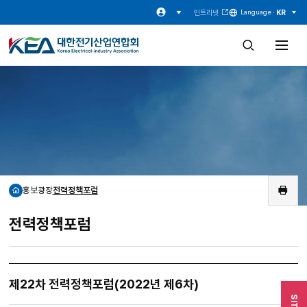
인트라넷
KR
Language ·
검
전
색
체
창
메
열
뉴
기
열
기
홍보광장
전력정책포럼
홈
인
쇄
전력정책포럼
제22차 전력정책포럼(2022년 제6차)
SITE