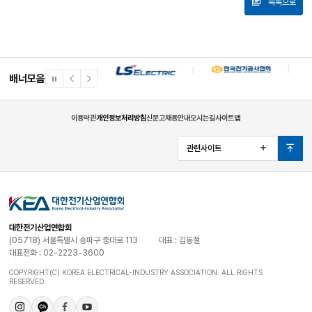
목록으로
배너모음
일
이
다
시
전
음
정
배
배
지
너
너
이용약관
개인정보처리방침
신문고
채용안내
오시는길
사이트맵
관련사이트
열
맨
기
위
로
대한전기산업연합회
(05718) 서울특별시 송파구 중대로 113
대표 : 김동철
대표전화 : 02-2223-3600
COPYRIGHT(C) KOREA ELECTRICAL-INDUSTRY ASSOCIATION. ALL RIGHTS
RESERVED.
인
카
페
유