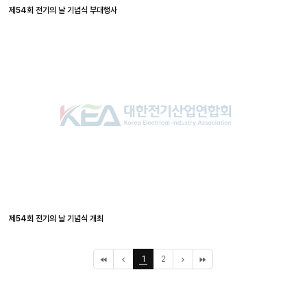
제54회 전기의 날 기념식 부대행사
제54회 전기의 날 기념식 개최
처
이
1
2
다
끝
음
전
음
페
페
10
10
이
이
페
페
지
지
이
이
지
지