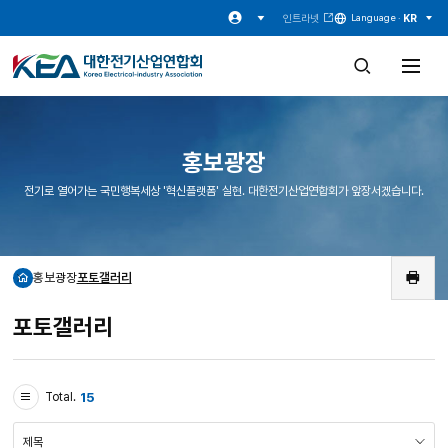
인트라넷
KR
Language ·
검
전
색
체
창
메
열
뉴
기
열
기
홍보광장
전기로 열어가는 국민행복세상 '혁신플랫폼' 실현. 대한전기산업연합회가 앞장서겠습니다.
홍보광장
포토갤러리
홈
인
쇄
포토갤러리
15
Total.
검
색