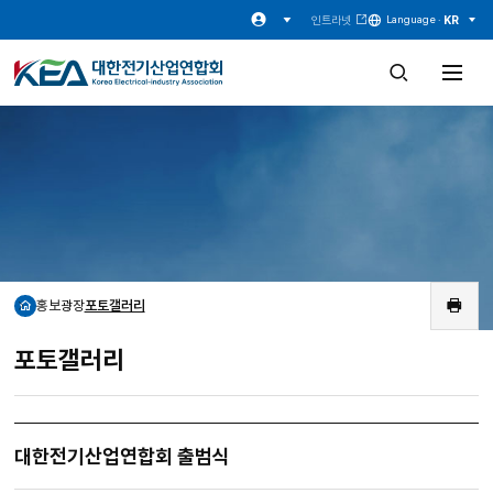
인트라넷
KR
Language ·
검
전
색
체
창
메
열
뉴
기
열
기
홍보광장
포토갤러리
홈
인
쇄
포토갤러리
대한전기산업연합회 출범식