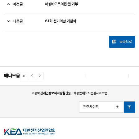
이전글
하상바오로의집 쌀 기부
다음글
61회 전기의날 기념식
목록으로
배너모음
일
이
다
시
전
음
정
배
배
지
너
너
이용약관
개인정보처리방침
신문고
채용안내
오시는길
사이트맵
관련사이트
열
맨
기
위
로