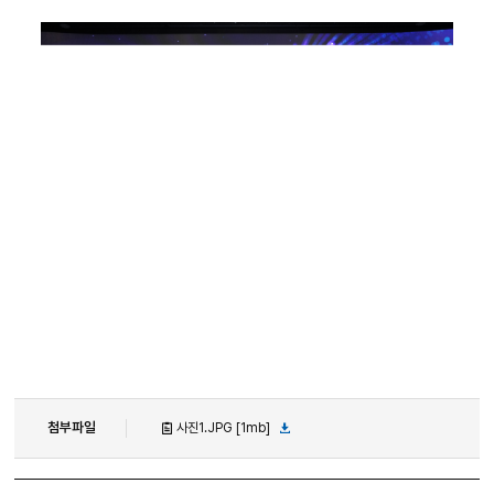
첨부파일
사진1.JPG [1mb]