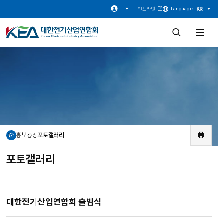
인트라넷
KR
Language ·
검
전
색
체
창
메
열
뉴
기
열
기
홍보광장
포토갤러리
홈
인
쇄
포토갤러리
대한전기산업연합회 출범식