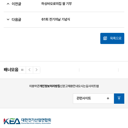
이전글
하상바오로의집 쌀 기부
다음글
61회 전기의날 기념식
목록으로
배너모음
일
이
다
시
전
음
정
배
배
지
너
너
이용약관
개인정보처리방침
신문고
채용안내
오시는길
사이트맵
관련사이트
열
맨
기
위
로