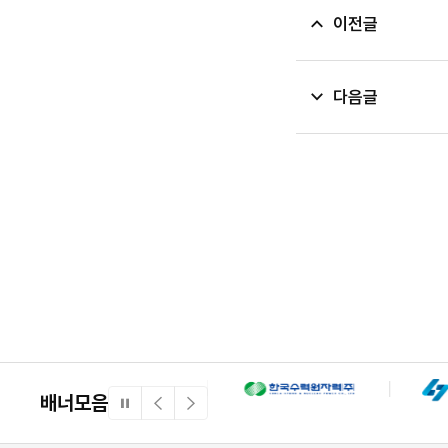
이전글
다음글
배너모음
일
이
다
시
전
음