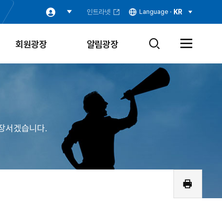
인트라넷
Language ·
KR
회원광장
알림광장
검
전
색
체
창
메
열
뉴
기
열
기
장서겠습니다.
인
쇄