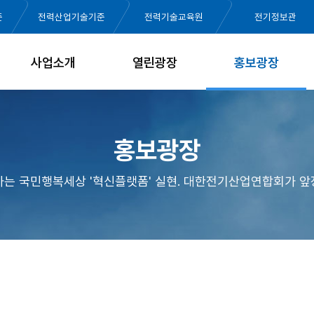
준
전력산업기술기준
전력기술교육원
전기정보관
사업소개
열린광장
홍보광장
홍보광장
가는 국민행복세상 '혁신플랫폼' 실현. 대한전기산업연합회가 앞