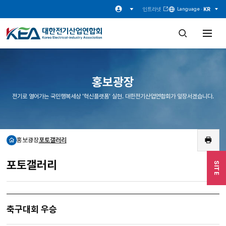
인트라넷
KR
Language ·
검
전
색
체
창
메
열
뉴
기
열
기
홍보광장
전기로 열어가는 국민행복세상 '혁신플랫폼' 실현. 대한전기산업연합회가 앞장서겠습니다.
홍보광장
포토갤러리
홈
인
쇄
포토갤러리
SITE
축구대회 우승