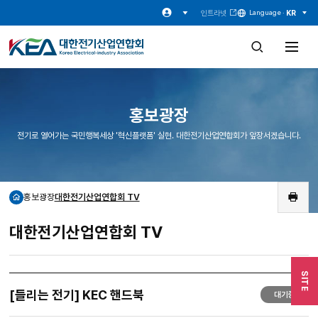
인트라넷
KR
Language ·
검
전
색
체
창
메
열
뉴
기
열
기
홍보광장
전기로 열어가는 국민행복세상 '혁신플랫폼' 실현. 대한전기산업연합회가 앞장서겠습니다.
홍보광장
대한전기산업연합회 TV
홈
인
쇄
대한전기산업연합회 TV
SITE
[들리는 전기] KEC 핸드북
대기중