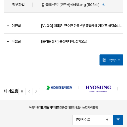
첨부파일
들리는전기(핸드북)썸네일.png [503kb]
이전글
[VLOG] 제목은 ‘한수원 한울본부 문화제에 가다’로 하겠습니다. 근데.. 이제.. ESG를 곁들인!
다음글
[들리는 전기] 분산에너지_전기요금
목록으로
배너모음
일
이
다
시
전
음
정
배
배
지
너
너
이용약관
개인정보처리방침
신문고
채용안내
오시는길
사이트맵
관련사이트
열
맨
기
위