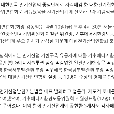
간 대한민국 전기산업의 중심단체로 자리매김 한 대한전기협
산업연합회로 거듭났음을 전기산업계에 선포하고자 기념식을
합회(회장 김동철)는 4월 10일(금) 오후 4시 30분 
원중소벤처기업위원회 이철규 위원장, 기후에너지환경노동위
기산업계 주요 인사가 참석한 가운데 대한전기산업연합회 출
기념식에서는 전기산업 기반구축 유공자에 대한 기후에너지환
궁민 ㈜LG에너지솔루션 팀장 ▲김영일 일진전기㈜ 상무 
형 한국서부발전㈜ 부장 ▲우해복 한국남부발전㈜ 부장 ▲정
우식 대한전기산업연합회 실장 등 10명이 수상의 영예를 안
 전기산업발전기본법을 대표 발의하고 법률적, 제도적 토대
수여됐으며, 기후에너지환경노동위원회 위원장표창(12명), 
례로 주어졌다. 이와 함께 전기산업계에 공헌한 5개사도 감사패