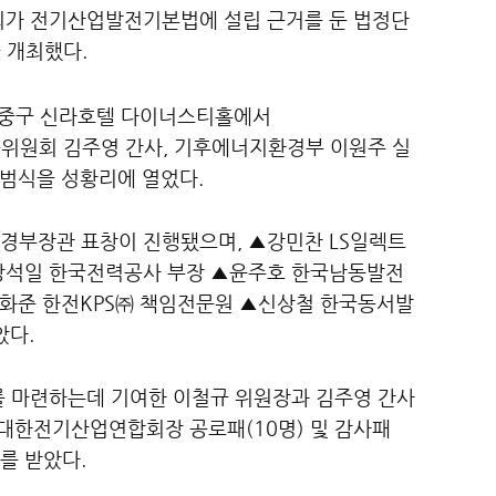
회가 전기산업발전기본법에 설립 근거를 둔 법정단
 개최했다.
서울 중구 신라호텔 다이너스티홀에서
원회 김주영 간사, 기후에너지환경부 이원주 실
범식을 성황리에 열었다.
경부장관 표창이 진행됐으며, ▲강민찬 LS일렉트
▲강석일 한국전력공사 부장 ▲윤주호 한국남동발전
화준 한전KPS㈜ 책임전문원 ▲신상철 한국동서발
았다.
를 마련하는데 기여한 이철규 위원장과 김주영 간사
대한전기산업연합회장 공로패(10명) 및 감사패
를 받았다.