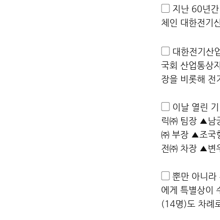
▢ 지난 60년
체인 대한전기
▢
대한전기산업연
국회 산업통상자
장을 비롯해 전
▢ 이날 열린 
릭㈜ 팀장 ▲남
㈜ 부장 ▲조국
전㈜ 차장 ▲변
▢ 뿐만 아니라
에게 특별상이 
(14명)도 차