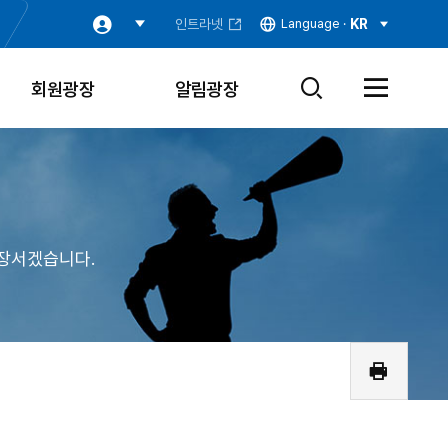
인트라넷
Language ·
KR
회원광장
알림광장
검
전
색
체
창
메
열
뉴
기
열
기
장서겠습니다.
인
쇄