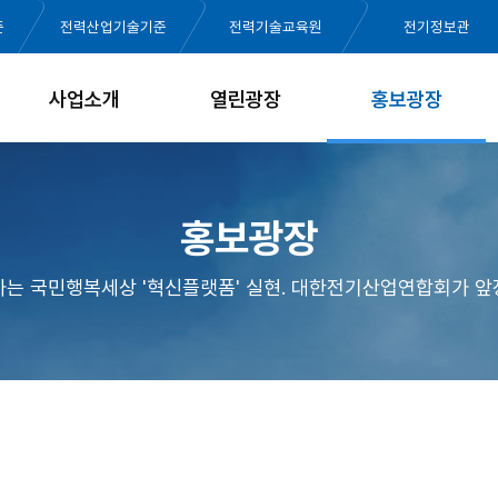
준
전력산업기술기준
전력기술교육원
전기정보관
사업소개
열린광장
홍보광장
홍보광장
가는 국민행복세상 '혁신플랫폼' 실현. 대한전기산업연합회가 앞