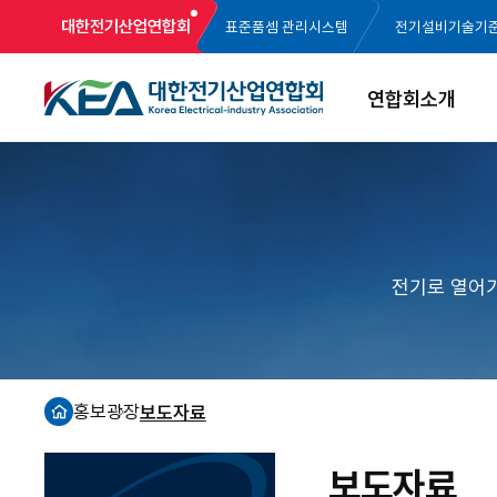
대한전기산업연합회
표준품셈 관리시스템
전기설비기술기
연합회소개
전기로 열어
홍보광장
보도자료
홈
보도자료