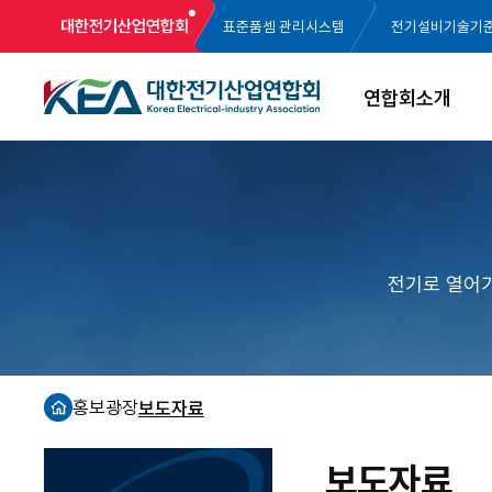
대한전기산업연합회
표준품셈 관리시스템
전기설비기술기
연합회소개
전기로 열어
홍보광장
보도자료
홈
보도자료