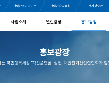
준
전력산업기술기준
전력기술교육원
전기정보관
사업소개
열린광장
홍보광장
홍보광장
가는 국민행복세상 '혁신플랫폼' 실현. 대한전기산업연합회가 앞