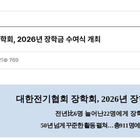
학회, 2026년 장학금 수여식 개최
21
769
대한전기협회 장학회
, 2026
년 
전년
比
6
명 늘어난
22
명에게 장
50
년 넘게 꾸준한 활동 펼쳐
…
총
911
명에