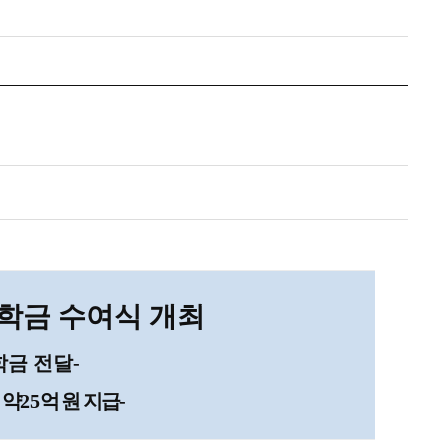
장학금 수여식 개최
학금 전달
-
 약
25
억 원 지급
-