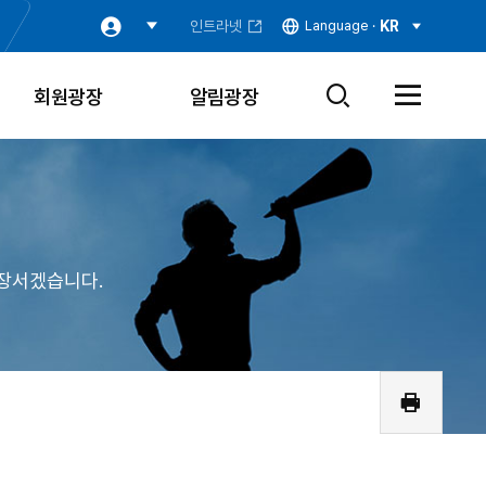
인트라넷
Language ·
KR
회원광장
알림광장
검
전
색
체
창
메
열
뉴
기
열
기
장서겠습니다.
인
쇄