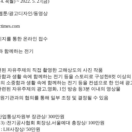
 4. 4(
월
) ~ 2022. 5. 27(
금
)
웹툰
/
광고디자인
/
동영상
ectimes.com
지를 통한 온라인 접수
과 함께하는 전기
련된 자유주제의 직접 촬영한 고해상도의 사진 작품
중함과 생활 속에 함께하는 전기 등을 스토리로 구성한
8
컷 이상의
의 소중함과 생활 속에 함께하는 전기 등을 컨셉으로 한 인쇄 광
관련된 자유주제의 광고
,
영화
, 1
인 방송 등
3
분 이내의 영상물
원기관과의 협의를 통해 일부 조정 및 결정될 수 있음
산업통상자원부 장관상
/ 300
만원
수
3) :
전기공사협회 회장상
,
서울예대 총장상
/ 100
만원
 : LH
사장상
/ 50
만원