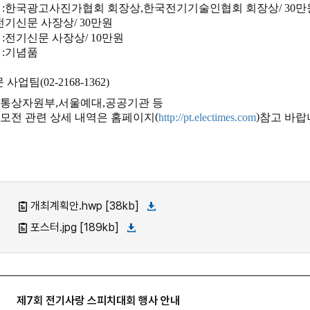
 :
한국광고사진가협회 회장상
,
한국전기기술인협회 회장상
/ 30
만
전기신문 사장상
/ 30
만원
 :
전기신문 사장상
/ 10
만원
 :
기념품
문 사업팀
(02-2168-1362)
업통상자원부
,
서울예대
,
공공기관 등
(
)
공모전 관련 상세 내역은 홈페이지
참고 바랍
http://pt.electimes.com
개최계획안.hwp [38kb]
포스터.jpg [189kb]
제7회 전기사랑 스피치대회 행사 안내