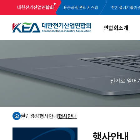
대한전기산업연합회
표준품셈 관리시스템
전기설비기술기
연합회소개
전기로 열어
열린광장
행사안내
행사안내
홈
행사안내