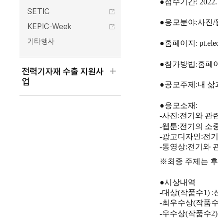
●
접수기간
: 2022.
SETIC
●
응모분야
:
사진
/
KEPIC-Week
기타행사
●
홈페이지
: pt.el
하위메뉴 열기
●
참가방법
:
홈페이
전력기자재 수출 지원사
업
●
공모주제
:
내 삶
●
응모소재
:
-
사진
:
전기와 관
-
웹툰
:
전기의 소
-
광고디자인
:
전기
-
동영상
:
전기와 
※
최종 주제는 후
●
시상내역
-
대상
(
작품수
1) :
-
최우수상
(
작품
-
우수상
(
작품수
2)