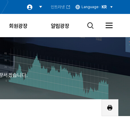
인트라넷
Language ·
KR
회원광장
알림광장
검
전
색
체
창
메
열
뉴
기
열
기
장서겠습니다.
인
쇄