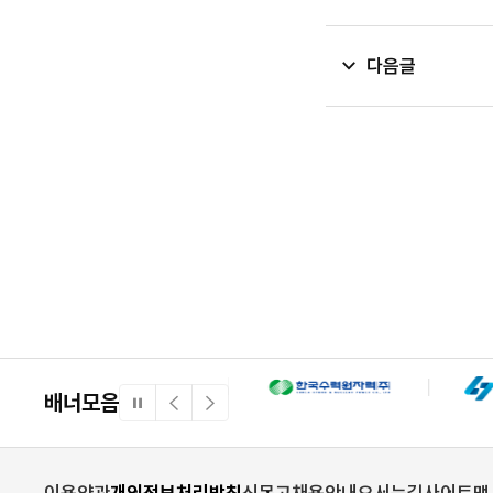
다음글
배너모음
일
이
다
시
전
음
정
배
배
지
너
너
이용약관
개인정보처리방침
신문고
채용안내
오시는길
사이트맵