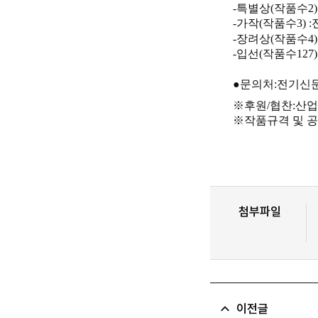
-
특별상
(
작품수
2)
-
가작
(
작품수
3) :
-
장려상
(
작품수
4)
-
입선
(
작품수
127)
●
문의처
:
전기신
※
후원
/
협찬
:
산
※
작품규격 및 
첨부파일
이전글