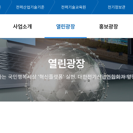
준
전력산업기술기준
전력기술교육원
전기정보관
사업소개
열린광장
홍보광장
열린광장
가는 국민행복세상 '혁신플랫폼' 실현. 대한전기산업연합회가 앞