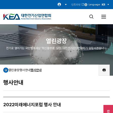
인트라넷
KR
Language ·
검
전
색
체
창
메
열
뉴
기
열
기
열린광장
전기로 열어가는 국민행복세상 '혁신플랫폼' 실현. 대한전기산업연합회가 앞장서겠습니다.
열린광장
행사안내
행사안내
홈
인
쇄
행사안내
2022미래에너지포럼 행사 안내