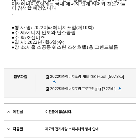
미래에너지포럼에는 국내 에너지 업계 리더와 전문가들
이 참석할 예정입니다
.
●
행 사 명
: 2022
미래에너지포럼
(
제
10
회
)
●
주 제
:
에너지 안보와 탄소중립
●
주 최
:
조선비즈
●
일 시
: 2022
년
7
월
6
일
(
수
)
●
장 소
:
서울 소공동 웨스틴 조선호텔
1
층
,
그랜드볼룸
첨부파일
2022미래에너지포럼_계획_대외용.pdf [5073kb]
2022미래에너지포럼 프로그램.jpg [727kb]
이전글
이전글이 없습니다.
다음글
제7회 전기사랑 스피치대회 행사 안내