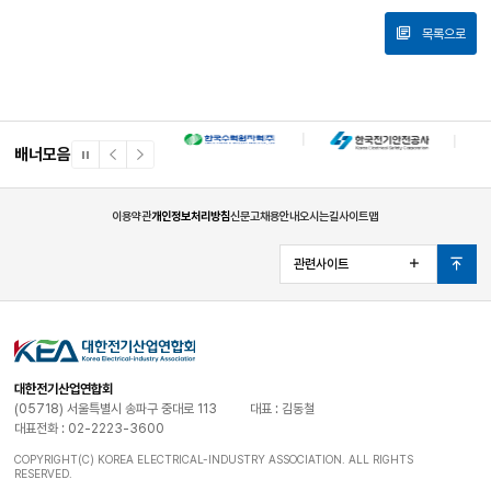
목록으로
배너모음
일
이
다
시
전
음
정
배
배
지
너
너
이용약관
개인정보처리방침
신문고
채용안내
오시는길
사이트맵
관련사이트
열
맨
기
위
로
대한전기산업연합회
(05718) 서울특별시 송파구 중대로 113
대표 : 김동철
대표전화 : 02-2223-3600
COPYRIGHT(C) KOREA ELECTRICAL-INDUSTRY ASSOCIATION. ALL RIGHTS
RESERVED.