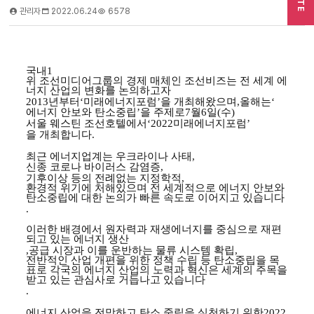
SITE
관리자
2022.06.24
6578
국내
1
위 조선미디어그룹의 경제 매체인 조선비즈는 전 세계 에
너지 산업의 변화를 논의하고자
2013
년부터
‘
미래에너지포럼
’
을 개최해왔으며
,
올해는
‘
에너지 안보와 탄소중립
’
을 주제로
7
월
6
일
(
수
)
서울 웨스틴 조선호텔에서
‘2022
미래에너지포럼
’
을 개최합니다
.
최근 에너지업계는 우크라이나 사태
,
신종 코로나 바이러스 감염증
,
기후이상 등의 전례없는 지정학적
,
환경적 위기에 처해있으며 전 세계적으로 에너지 안보와
탄소중립에 대한 논의가 빠른 속도로 이어지고 있습니다
.
이러한 배경에서 원자력과 재생에너지를 중심으로 재편
되고 있는 에너지 생산
,
공급 시장과 이를 운반하는 물류 시스템 확립
,
전반적인 산업 개편을 위한 정책 수립 등 탄소중립을 목
표로 각국의 에너지 산업의 노력과 혁신은 세계의 주목을
받고 있는 관심사로 거듭나고 있습니다
.
에너지 산업을 전망하고 탄소 중립을 실천하기 위한
2022