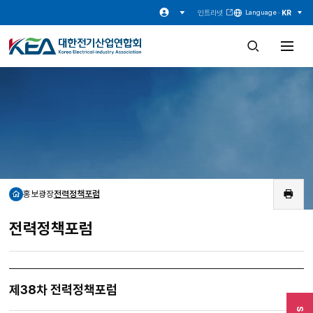
인트라넷
KR
Language ·
검
전
색
체
창
메
열
뉴
기
열
기
홍보광장
전력정책포럼
홈
인
쇄
전력정책포럼
제38차 전력정책포럼