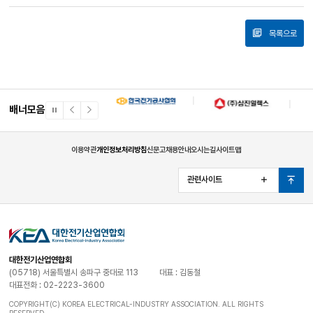
목록으로
배너모음
일
이
다
시
전
음
정
배
배
지
너
너
이용약관
개인정보처리방침
신문고
채용안내
오시는길
사이트맵
관련사이트
열
맨
기
위
로
대한전기산업연합회
(05718) 서울특별시 송파구 중대로 113
대표 : 김동철
대표전화 : 02-2223-3600
COPYRIGHT(C) KOREA ELECTRICAL-INDUSTRY ASSOCIATION. ALL RIGHTS