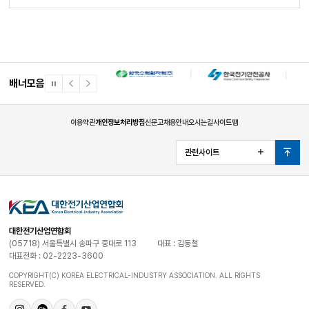
제
공
배너모음
일
이
다
시
전
음
정
배
배
지
너
너
이용약관
개인정보처리방침
신문고
채용안내
오시는길
사이트맵
관련사이트
열
맨
기
위
로
대한전기산업연합회
(05718) 서울특별시 송파구 중대로 113
대표 : 김동철
대표전화 : 02-2223-3600
COPYRIGHT(C) KOREA ELECTRICAL-INDUSTRY ASSOCIATION. ALL RIGHTS
RESERVED.