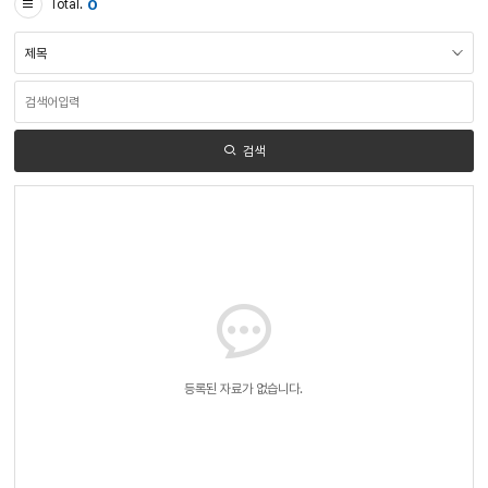
0
Total.
검
색
영
역
검
선
색
택
어
입
력
검색
목
록
-
번
호,
제
목,
작
성
자,
등
록
등록된 자료가 없습니다.
일,
조
회
수
정
보