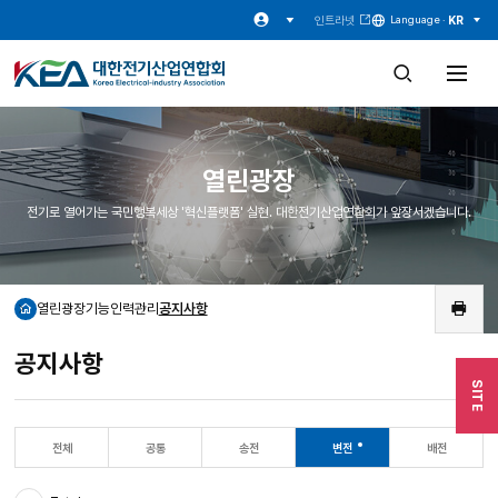
인트라넷
KR
Language ·
검
전
색
체
창
메
열
뉴
기
열
기
열린광장
전기로 열어가는 국민행복세상 '혁신플랫폼' 실현. 대한전기산업연합회가 앞장서겠습니다.
열린광장
기능인력관리
공지사항
홈
인
쇄
공지사항
SITE
전체
공통
송전
변전
배전