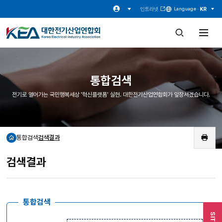
인트라넷
KR
Language ·
검
전
색
체
창
메
열
뉴
기
열
기
통합검색
전기로 열어가는 국민행복세상 '혁신플랫폼' 실현. 대한전기산업연합회가 앞장서겠습니다.
통합검색
검색결과
홈
인
쇄
검색결과
통합검색
SITE
검