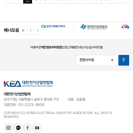
www.youtube.com/watch?v=I5Jc3WtHltU&t
상(작품수 1) : 산업통상자원부 장관상 / 300만원 - 최우수상(작품수 3) : 전기공사협
기준처 사업전략팀 교육담당자 TEL(02-2223-3674), FAX(02-2223-3719),
음
전
음
페
회 회장상, 서울예대 총장상 / 100만원 - 우수상(작품수 2) : LH 사장상 / 50만원 - 특
E-Mail(kec@kea.kr)
페
5
5
이
별상(작품수 2) : 한국광고사진가협회 회장상, 한국전기기술인협회 회장상 / 30만원 -
이
페
페
지
가작(작품수 3) : 전기신문 사장상 / 30만원 - 장려상(작품수 4) : 전기신문 사장상 /
지
이
이
10만원 - 입선(작품수 127) : 기념품 ● 문의처 : 전기신문 사업팀(02-2168-
지
지
1362) ※ 후원/협찬 : 산업통상자원부, 서울예대, 공공기관 등※ 작품규격 및 공모전 관
련 상세 내역은 홈페이지(http://pt.electimes.com) 참고 바랍니다.
배너모음
일
이
다
시
전
음
정
배
배
지
너
너
이용약관
개인정보처리방침
신문고
채용안내
오시는길
사이트맵
관련사이트
열
맨
기
위
로
대한전기산업연합회
(05718) 서울특별시 송파구 중대로 113
대표 : 김동철
대표전화 : 02-2223-3600
COPYRIGHT(C) KOREA ELECTRICAL-INDUSTRY ASSOCIATION. ALL RIGHTS
RESERVED.
인
카
페
유