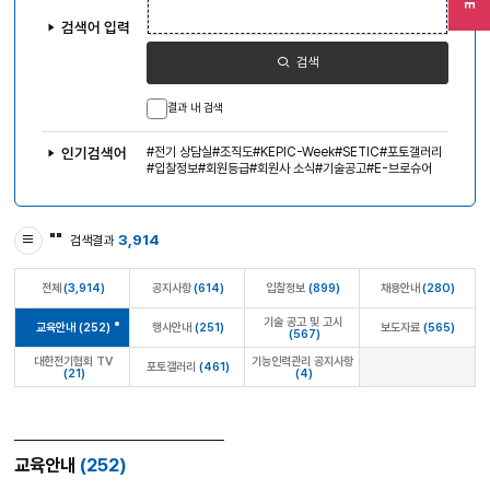
색
어
검색어 입력
입
력
검색
결과 내 검색
전기 상담실
조직도
KEPIC-Week
SETIC
포토갤러리
인기검색어
입찰정보
회원등급
회원사 소식
기술공고
E-브로슈어
"
"
3,914
검색결과
전체
(3,914)
공지사항
(614)
입찰정보
(899)
채용안내
(280)
기술 공고 및 고시
교육안내
(252)
행사안내
(251)
보도자료
(565)
(567)
대한전기협회 TV
기능인력관리 공지사항
포토갤러리
(461)
(21)
(4)
교육안내
(252)