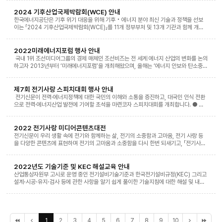
2024 기후산업국제박람회(WCE) 안내
한국에너지공단은 기후 위기 대응을 위해 기후‧에너지 분야 최신 기술과 정책을 선보
이는 「2024 기후산업국제박람회(WCE)」를 11개 정부부처 및 13개 기관과 함께 개최
합니다.「2024 기후산업국제박람회(WCE)」는 2024년 9월 4일(수)부터 9월 6일
(금)까지 부산 BEXCO에서 개최되며,3개 서밋(11개의 컨퍼런스), 5개 전시관으로 구
성, 40여개의 부대행사와 함께 다양한 체험프로그램도 마련되어있습니다.- 행사 개요 -
2022미래에너지포럼 행사 안내
가. 행 사 명 : 2024 기후산업국제박람회(World Climate Industry Expo)나. 개최
국내 1위 조선미디어그룹의 경제 매체인 조선비즈는 전 세계 에너지 산업의 변화를 논의
일정 : 2024년 9월 4일(수) ~ 9월 6일(금) / 부산 BEXCO다. 행사주제 : 기후 기술로
하고자 2013년부터 ‘미래에너지포럼’을 개최해왔으며, 올해는 ‘에너지 안보와 탄소중
열어가는 무탄소에너지(CFE) 시대라. 프로그램 : 개막행사, 컨퍼런스, 전시행사, 부대행
립’을 주제로 7월 6일(수) 서울 웨스틴 조선호텔에서 ‘2022 미래에너지포럼’을 개최합
사 등마. 사전등록 : 기후산업국제박람회 홈페이지(https://wce.or.kr)바. 등록문의
니다. 최근 에너지업계는 우크라이나 사태, 신종 코로나 바이러스 감염증, 기후이상 등의
: reg@wce.or.kr / 070-4699-0903
전례없는 지정학적, 환경적 위기에 처해있으며 전 세계적으로 에너지 안보와 탄소중립에
제7회 전기사랑 스피치대회 행사 안내
대한 논의가 빠른 속도로 이어지고 있습니다. 이러한 배경에서 원자력과 재생에너지를
전기신문이 전력·에너지정책에 대한 국민의 이해와 소통을 증진하고, 대국민 인식 전환
중심으로 재편되고 있는 에너지 생산, 공급 시장과 이를 운반하는 물류 시스템 확립, 전
으로 전력·에너지산업 발전에 기여할 초석을 마련코자 스피치대회를 개최합니다. ● 행
반적인 산업 개편을 위한 정책 수립 등 탄소중립을 목표로 각국의 에너지 산업의 노력과
사명 : 제7회 전기사랑 스피치대회 ● 참가대상 : 고교재학생(17세)이상, 대한민국 국
혁신은 세계의 주목을 받고 있는 관심사로 거듭나고 있습니다. 에너지 산업을 전망하고
민 ● 접수기간 : 2022. 6. 1.(수) ~ 2022. 9. 13(화) ● 홈페이지 :
탄소 중립을 실천하기 위한 2022미래에너지포럼에는 국내 에너지 업계 리더와 전문가
http://sp.electimes.com ● 참가방법 : 홈페이지를 통한 온라인 접수 (발표시간 7
2022 전기사랑 미디어콘텐츠대전
들이 참석할 예정입니다. ● 행 사 명 : 2022 미래에너지포럼 (제10회)● 주 제 : 에너
분 이내 원고 접수) ● 스피치 주제 : 전력·에너지산업 발전을 위한 국민 제안1. 안정적인
전기신문이 우리 생활 속에 전기와 함께하는 삶, 전기의 소중함과 고마움, 전기 사랑 등
지 안보와 탄소중립● 주 최 : 조선비즈● 일 시 : 2022년 7월 6일(수)● 장 소 : 서울
전력공급을 뒷받침하는 미래형 전력망 구축 / 전력설비 전자파에 대한 오해와 진실 / 국
을 다양한 콘텐츠에 표현하며 전기의 고마움과 소중함을 다시 한번 되새기고, 「전기사랑!
소공동 웨스틴 조선호텔 1층, 그랜드볼룸
민수용성을 높이면서 효율적인 전력망 구축 방안 제시2. 탄소중립 달성을 위한 에너지
나라사랑!」을 실천하는 동기를 부여함으로써 전기문화 창달에 기여할 초석을 마련코자
전략 / 탄소중립을 목표로 한 재생에너지와 원전의 조화 방안 등3. 친환경적이고 경제적
미디어콘텐츠대전을 개최합니다. ● 행사명 : 2022 전기사랑 미디어콘텐츠대전 ● 참
인 ‘수소 선도국가’가 되기 위한 정책적 방안 / 안정적인 청정수소 확보를 위한 공급망 제
가대상 : 대한민국 국민 ● 접수기간 : 2022. 4. 4(월) ~ 2022. 5. 27(금) ● 응모분
2022년도 기술기준 및 KEC 해설교육 안내
시4. 효율적인 전기사용을 위한 정책 제언 / 효율적인 전력에너지 창출을 위한 전력공기
야 : 사진 / 웹툰 / 광고디자인 / 동영상 ● 홈페이지 : pt.electimes.com ● 참가방법
산업통상자원부 고시로 운영 중인 전기설비기술기준과 한국전기설비규정(KEC) 그리고
업의 ESG경영 방안5. 우리 생활에서 체험하는 전기의 가치 / 전기와 관련된 자유주제※
: 홈페이지를 통한 온라인 접수 ● 공모주제 : 내 삶과 함께하는 전기 ● 응모소재 : - 사
설계⋅시공⋅유지⋅검사 등에 관한 사항을 알기 쉽게 풀이한 기술지침에 대한 해설 및 내진
최종 주제는 일부 조정될 수 있음 ● 시상내역 ▲ 대상(1명) 상금 300만원, 산업부장관
진 : 전기와 관련된 자유주제의 직접 촬영한 고해상도의 사진 작품 - 웹툰 : 전기의 소중
설계/성능평가 실무교육 □ 교육일정 ◦ ​첨부파일 참조 □ 신청방법 ◦ 대한전기협회
상 ▲ 최우수상(2명) 200만원, 한전사장상 ▲ 우수상(2명) 100만원, 전력·에너지업계
함과 생활 속에 함께하는 전기 등을 스토리로 구성한 8컷 이상의 완성된 단편작 - 광고
홈페이지(http://kec.kea.kr)에서 온라인신청 □ 교육장소 ◦ 서울특별시 송파구 중
기관장상 ▲ 장려상(3명) 50만원, 신문사 사장상 ▲ 입선(8명) 15만원, 신문사 사장상
디자인 : 전기의 소중함과 생활 속에 함께하는 전기 등을 컨셉으로 한 인쇄 광고(신문, 잡
대로 113, 대한전기협회 / 온라인 □ 수료증 발급 ◦ 지자체 공무원 상시학습 교육인
※ 상기 시상 내역은 변경될 수 있음 ● 문의처 : 전기사랑 스피치대회 사무국(02-
지) 등 - 동영상 : 전기와 관련된 자유주제의 광고, 영화, 1인 방송 등 3분 이내의 영상물
정 : 교육수료시간 ◦ 한국기술사회 교육학점 인정 : 1.0학점/1시간당 ◦ 교육시
2168-1318) ● 2021 스피치대회 결선대회 유튜브 영상 :
※ 최종 주제는 후원기관과의 협의를 통해 일부 조정 및 결정될 수 있음 ● 시상내역 - 대
간 80%이상 출석조건을 만족해야 수료됨.(미달 시 이수처리) □ 접수 및 문의 ◦ 기술
처
이
1
2
3
4
5
6
7
8
9
10
다
끝